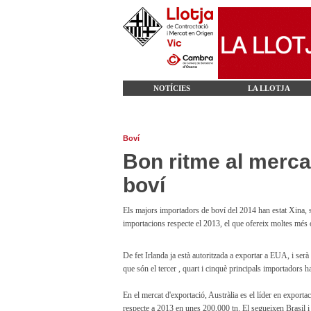
NOTÍCIES
LA LLOTJA
Boví
Bon ritme al merca
boví
Els majors importadors de boví del 2014 han estat Xina,
importacions respecte el 2013, el que ofereix moltes més 
De fet Irlanda ja està autoritzada a exportar a EUA, i ser
que són el tercer , quart i cinquè principals importadors 
En el mercat d'exportació, Austràlia es el líder en export
respecte a 2013 en unes 200.000 tn. El segueixen Brasil 