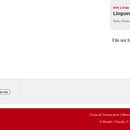
Info Llotja
Lloguer
Sales i Aules
Llotja de Contractació i Merc
d’Abadal i Vinyals, 5 