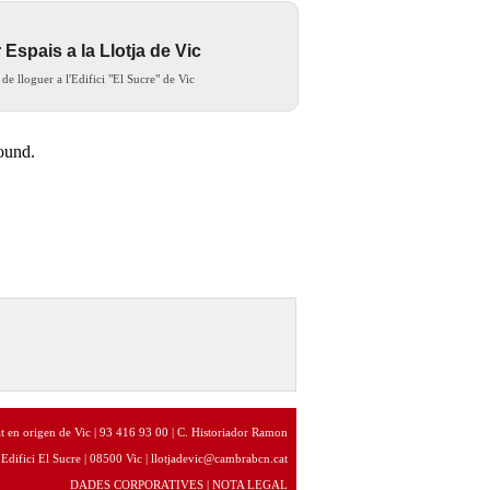
 Espais a la Llotja de Vic
 de lloguer a l'Edifici "El Sucre" de Vic
at en origen de Vic | 93 416 93 00 | C. Historiador Ramon
| Edifici El Sucre | 08500 Vic | llotjadevic@cambrabcn.cat
DADES CORPORATIVES
|
NOTA LEGAL