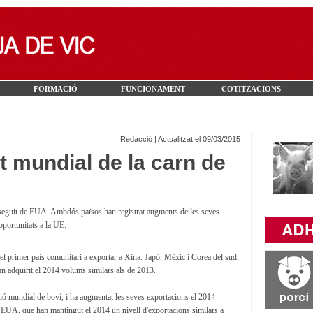
FORMACIÓ
FUNCIONAMENT
COTITZACIONS
Redacció | Actualitzat el 09/03/2015
t mundial de la carn de
 seguit de EUA. Ambdós països han registrat augments de les seves
oportunitats a la UE.
à el primer país comunitari a exportar a Xina. Japó, Mèxic i Corea del sud,
han adquirit el 2014 volums similars als de 2013.
ació mundial de boví, i ha augmentat les seves exportacions el 2014
i EUA, que han mantingut el 2014 un nivell d'exportacions similars a