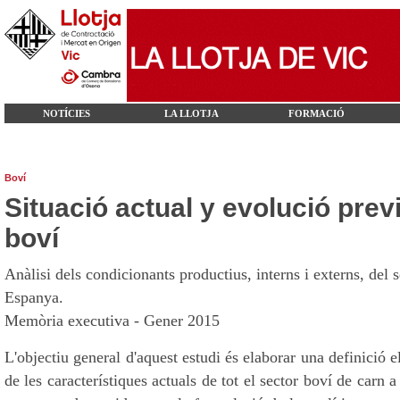
NOTÍCIES
LA LLOTJA
FORMACIÓ
Boví
Situació actual y evolució prev
boví
Anàlisi dels
condicionants
productius
,
interns
i
externs
,
del s
Espanya
.
Memòria executiva - Gener 2015
L'objectiu
general d'aquest
estudi
és elaborar
una definició
e
de
les
característiques
actuals
de tot el sector
boví
de carn
a