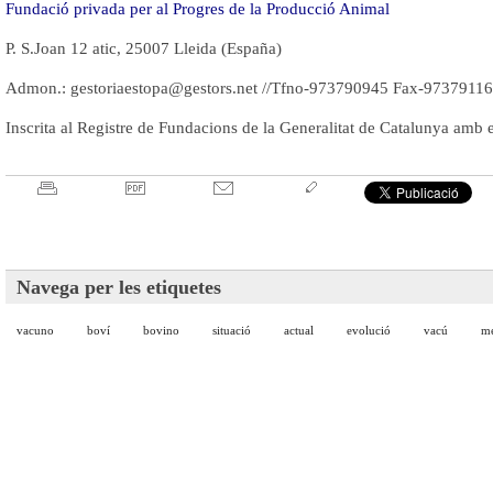
Fundació privada per al Progres de la Producció Animal
P. S.Joan 12 atic, 25007 Lleida (España)
Admon.: gestoriaestopa@gestors.net //Tfno-973790945 Fax-9737911
Inscrita al Registre de Fundacions de la Generalitat de Catalunya amb 
Navega per les etiquetes
vacuno
boví
bovino
situació
actual
evolució
vacú
me