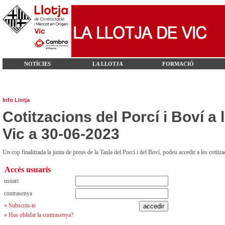
NOTÍCIES
LA LLOTJA
FORMACIÓ
Info Llotja
Cotitzacions del Porcí i Boví a l
Vic a 30-06-2023
Un cop finalitzada la junta de preus de la Taula del Porcí i del Boví, podeu accedir a les cotit
Accés usuaris
usuari
contrasenya
» Subscriu-te
» Has oblidat la contrasenya?