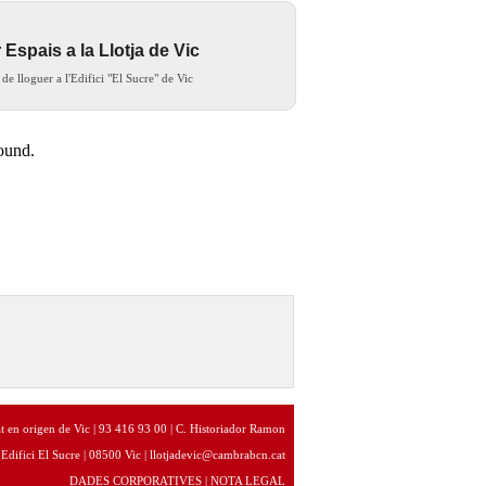
 Espais a la Llotja de Vic
 de lloguer a l'Edifici "El Sucre" de Vic
at en origen de Vic | 93 416 93 00 | C. Historiador Ramon
| Edifici El Sucre | 08500 Vic | llotjadevic@cambrabcn.cat
DADES CORPORATIVES
|
NOTA LEGAL