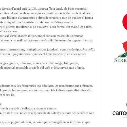
ls serveis d'acord amb la Llei, aquesta Nota legal, els bons costums i
tilitzar el web o els serveis que es prestin a través d'ell amb finalitats o
al, que lesionin els interessos o drets de tercers, o que de qualsevol forma
eis o impedir un ús satisfactori del web a d'altres usuaris.
r, alterar, inutilitzar o, de qualsevol altra forma, fer malbé les dades,
robin en el web.
uaris al servei d'accés mitjançant el consum massiu dels recursos
 així com a no realitzar accions que danyin, interrompin o generin errors
macroinstruccions, miniaplicacions (applets), controls de tipus ActiveX o
e causin o puguin causar qualsevol tipus d'alteració en els sistemes
tges, gràfics, dibuixos, arxius de so i/o imatge, fotografies,
 de material accessible a través del web o dels serveis que ofereix.
ls documents, les fotografies, els dibuixos, les representacions gràfiques,
logotips, les marques, els noms comercials i altres signes distintius són
er al seu ús.
s:
tenir a través d'enllaços a sistemes externs.
ures de virus i no es fa responsable dels danys causats per l'accés al web
loga que es puguin utilitzar, serviran per emmagatzemar informació que