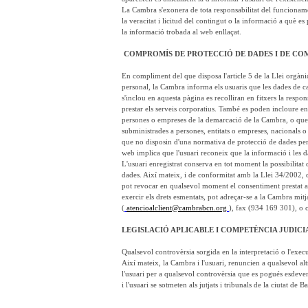
La Cambra s'exonera de tota responsabilitat del funcionamen
la veracitat i licitud del contingut o la informació a què es
la informació trobada al web enllaçat.
COMPROMÍS DE PROTECCIÓ DE DADES I DE COM
En compliment del que disposa l'article 5 de la Llei orgàn
personal, la Cambra informa els usuaris que les dades de 
s'inclou en aquesta pàgina es recolliran en fitxers la respon
prestar els serveis corporatius. També es poden incloure en 
persones o empreses de la demarcació de la Cambra, o que 
subministrades a persones, entitats o empreses, nacionals o e
que no disposin d'una normativa de protecció de dades pers
web implica que l'usuari reconeix que la informació i les d
L'usuari enregistrat conserva en tot moment la possibilitat d'
dades. Així mateix, i de conformitat amb la Llei 34/2002, d'
pot revocar en qualsevol moment el consentiment prestat a
exercir els drets esmentats, pot adreçar-se a la Cambra mit
(
atencioalclient@cambrabcn.org
), fax (934 169 301), o 
LEGISLACIÓ APLICABLE I COMPETÈNCIA JUDIC
Qualsevol controvèrsia sorgida en la interpretació o l'execuc
Així mateix, la Cambra i l'usuari, renuncien a qualsevol altra
l'usuari per a qualsevol controvèrsia que es pogués esdeven
i l'usuari se sotmeten als jutjats i tribunals de la ciutat de B