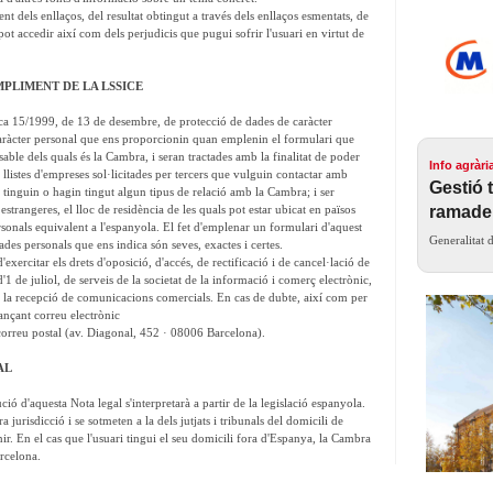
t dels enllaços, del resultat obtingut a través dels enllaços esmentats, de
 pot accedir així com dels perjudicis que pugui sofrir l'usuari en virtut de
PLIMENT DE LA LSSICE
ica 15/1999, de 13 de desembre, de protecció de dades de caràcter
caràcter personal que ens proporcionin quan emplenin el formulari que
sable dels quals és la Cambra, i seran tractades amb la finalitat de poder
Info agràri
llistes d'empreses sol·licitades per tercers que vulguin contactar amb
Gestió 
tinguin o hagin tingut algun tipus de relació amb la Cambra; i ser
strangeres, el lloc de residència de les quals pot estar ubicat en països
ramade
onals equivalent a l'espanyola. El fet d'emplenar un formulari d'aquest
Generalitat 
ades personals que ens indica són seves, exactes i certes.
exercitar els drets d'oposició, d'accés, de rectificació i de cancel·lació de
1 de juliol, de serveis de la societat de la informació i comerç electrònic,
 la recepció de comunicacions comercials. En cas de dubte, així com per
jançant correu electrònic
correu postal (av. Diagonal, 452 · 08006 Barcelona).
IAL
ió d'aquesta Nota legal s'interpretarà a partir de la legislació espanyola.
 jurisdicció i se sotmeten a la dels jutjats i tribunals del domicili de
ir. En el cas que l'usuari tingui el seu domicili fora d'Espanya, la Cambra
arcelona.