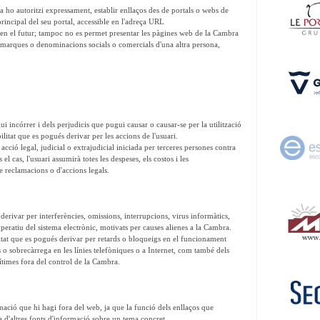
a ho autoritzi expressament, establir enllaços des de portals o webs de
rincipal del seu portal, accessible en l'adreça URL
 en el futur; tampoc no es permet presentar les pàgines web de la Cambra
, marques o denominacions socials o comercials d'una altra persona,
ui incórrer i dels perjudicis que pugui causar o causar-se per la utilització
itat que es pogués derivar per les accions de l'usuari.
acció legal, judicial o extrajudicial iniciada per terceres persones contra
el cas, l'usuari assumirà totes les despeses, els costos i les
 reclamacions o d'accions legals.
erivar per interferències, omissions, interrupcions, virus informàtics,
eratiu del sistema electrònic, motivats per causes alienes a la Cambra.
tat que es pogués derivar per retards o bloqueigs en el funcionament
s o sobrecàrrega en les línies telefòniques o a Internet, com també dels
gítimes fora del control de la Cambra.
mació que hi hagi fora del web, ja que la funció dels enllaços que
ia d'altres fonts d'informació sobre un tema concret.