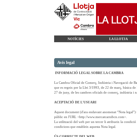
NOTÍCIES
LA LLOTJA
Avís legal
INFORMACIÓ LEGAL SOBRE LA CAMBRA
La Cambra Oficial de Comerç, Indústria i Navegació de Ba
que es regeix per la Llei 3/1993, de 22 de març, bàsica de 
27 de juny, de les cambres oficials de comerç, indústria i
ACEPTACIÓ DE L'USUARI
Aquest document (d'ara endavant anomenat “Nota legal”) té
públic en l'URL <http://www.mercatcarnibcn.com>.
La utilització del web per un tercer li atribueix la condició 
condicions que estableix aquesta Nota legal.
ÚS CORRECTE DEL WEB