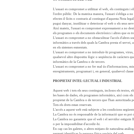
L'usuari es compromet a utilitzar el web, els continguts i e
l'ordre públic. De la mateixa manera, l'usuari s'obliga a no u
efectes il·lícits o contraris al contingut d'aquesta Nota leg
pugui danyar, inutilitzar o deteriorar el web o els seus serv
Així mateix, l'usuari es compromet expressament a no destrui
els programes o els documents electrònics i altres que es t
L'usuari es compromet a no obstaculitzar l'accés d'altres us
informàtics a través dels quals la Cambra presta el servei,
en els sistemes esmentats.
L'usuari es compromet a no introduir-hi programes, virus, 
qualsevol altre dispositiu lògic o seqüència de caràcters qu
informàtics de la Cambra o de tercers.
L'usuari es compromet a no fer mal ús d'informacions, missa
enregistraments, programari i, en general, qualsevol classe
PROPIETAT INTEL·LECTUAL I INDUSTRIAL
Aquest web i tots els seus continguts, inclosos els textos, e
les bases de dades, els programes informàtics, així com els 
propietat de la Cambra o de tercers que l'han autoritzada p
Tots els drets estan reservats.
L'accés a aquest web està subjecte a les condicions següent
La Cambra no és responsable de la informació que es pot ob
La Cambra no garanteix que el web i el servidor estiguin lli
o per la impossibilitat d'accedir-hi.
En cap cas les galetes, o altres mitjans de naturalesa anà
permeti identificar la persona física usuària del web.