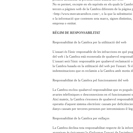
No es permet, excepte en els supòsits en els quals la Cambr
tercers a pàgines web de la Cambra diferents de la pàgina p
<http://www.mercatcarnibcn.com>, o la que la substitueixi
o la informació que contenen sota marcs, signes distintius
empresa o entitat.
RÈGIM DE RESPONSABILITAT
Responsabilitat de la Cambra per la utilització del web
L'usuari és l'únic responsable de les infraccions en què pug
del web i la Cambra està exonerada de qualsevol responsabil
L'usuari serà l'únic responsable per qualsevol reclamació o 
la Cambra basada en la utilització del web per l'usuari. Si és 
indemnitzacions que es reclamin a la Cambra amb motiu de
Responsabilitat de la Cambra pel funcionament del web
La Cambra exclou qualsevol responsabilitat que es pogués d
avaries telefòniques o desconnexions en el funcionament op
Així mateix, la Cambra s'exonera de qualsevol responsabili
operatiu d'aquest sistema electrònic causats per deficièncie
danys causats per terceres persones per intromissions il·le
Responsabilitat de la Cambra per enllaços
La Cambra declina tota responsabilitat respecte de la infor
apareixen és únicament la d'informar l'usuari de l'existènc