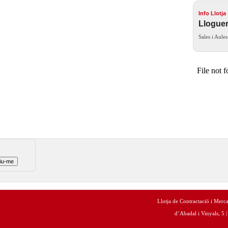
Info Llotja
Lloguer
Sales i Aules
Llotja de Contractació i Merc
d’Abadal i Vinyals, 5 