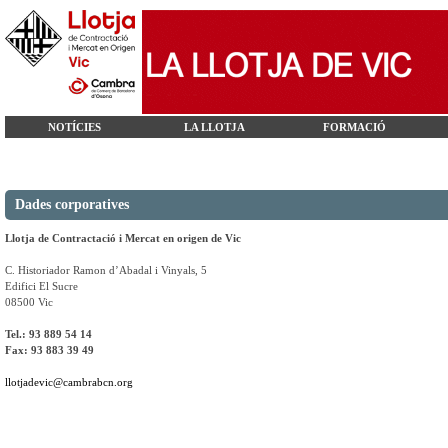
NOTÍCIES
LA LLOTJA
FORMACIÓ
Dades corporatives
Llotja de Contractació i Mercat en origen de Vic
C. Historiador Ramon d’Abadal i Vinyals, 5
Edifici El Sucre
08500 Vic
Tel.: 93 889 54 14
Fax: 93 883 39 49
llotjadevic@cambrabcn.org